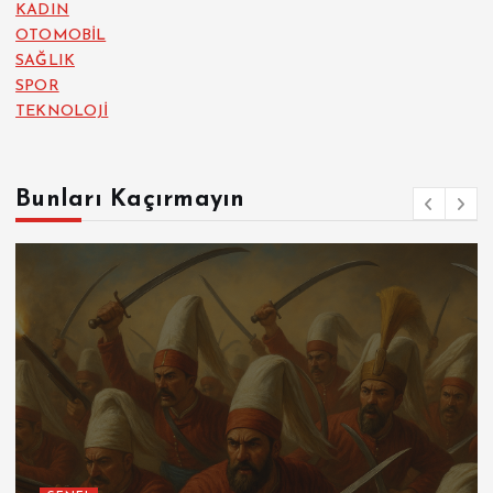
KADIN
OTOMOBİL
SAĞLIK
SPOR
TEKNOLOJİ
Bunları Kaçırmayın