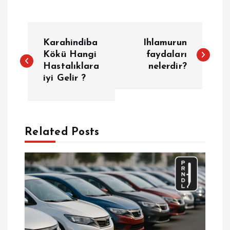
Y
Karahindiba
Ihlamurun
a
Kökü Hangi
faydaları
Hastalıklara
nelerdir?
iyi Gelir ?
z
ı
g
Related Posts
e
z
i