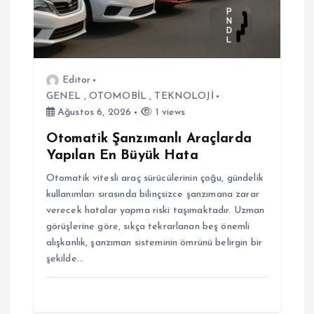
n
m
e
Editor
GENEL
,
OTOMOBİL
,
TEKNOLOJİ
s
Ağustos 6, 2026
1 views
i
Otomatik Şanzımanlı Araçlarda
Yapılan En Büyük Hata
Otomatik vitesli araç sürücülerinin çoğu, gündelik
kullanımları sırasında bilinçsizce şanzımana zarar
verecek hatalar yapma riski taşımaktadır. Uzman
görüşlerine göre, sıkça tekrarlanan beş önemli
alışkanlık, şanzıman sisteminin ömrünü belirgin bir
şekilde…