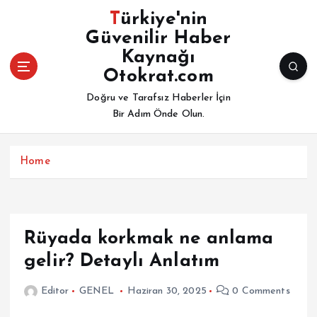
İ
Türkiye'nin
ç
Güvenilir Haber
e
Kaynağı
r
i
Otokrat.com
ğ
Doğru ve Tarafsız Haberler İçin
e
Bir Adım Önde Olun.
a
t
l
Home
a
Rüyada korkmak ne anlama
gelir? Detaylı Anlatım
Editor
GENEL
Haziran 30, 2025
0 Comments