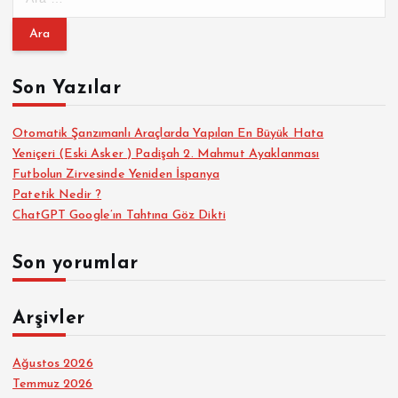
r
a
m
a
Son Yazılar
:
Otomatik Şanzımanlı Araçlarda Yapılan En Büyük Hata
Yeniçeri (Eski Asker ) Padişah 2. Mahmut Ayaklanması
Futbolun Zirvesinde Yeniden İspanya
Patetik Nedir ?
ChatGPT Google’ın Tahtına Göz Dikti
Son yorumlar
Arşivler
Ağustos 2026
Temmuz 2026