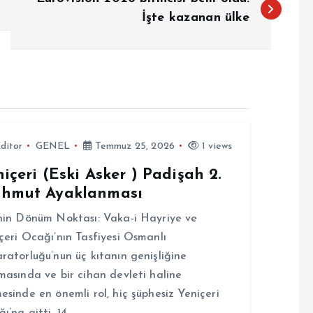
İşte kazanan ülke
ditor
GENEL
Temmuz 25, 2026
1 views
içeri (Eski Asker ) Padişah 2.
hmut Ayaklanması
hin Dönüm Noktası: Vaka-i Hayriye ve
çeri Ocağı’nın Tasfiyesi Osmanlı
ratorluğu’nun üç kıtanın genişliğine
masında ve bir cihan devleti haline
esinde en önemli rol, hiç şüphesiz Yeniçeri
ı’na aitti. 14.…