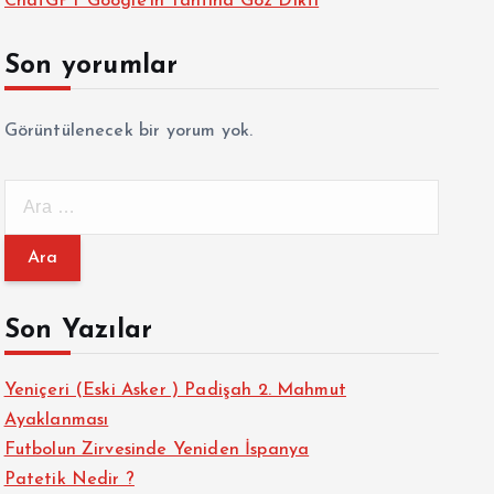
ChatGPT Google’ın Tahtına Göz Dikti
Son yorumlar
Görüntülenecek bir yorum yok.
A
r
a
m
a
Son Yazılar
:
Yeniçeri (Eski Asker ) Padişah 2. Mahmut
Ayaklanması
Futbolun Zirvesinde Yeniden İspanya
Patetik Nedir ?