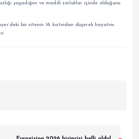
zlığı yaşadığını ve maddi zorluklar içinde olduğunu
ıyer’deki bir sitenin 16. katından düşerek hayatını
r.
Eurovision 2026 birincisi belli oldu!