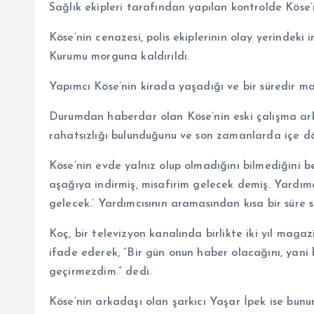
Sağlık ekipleri tarafından yapılan kontrolde Köse’ni
Köse’nin cenazesi, polis ekiplerinin olay yerindek
Kurumu morguna kaldırıldı.
Yapımcı Köse’nin kirada yaşadığı ve bir süredir mali
Durumdan haberdar olan Köse’nin eski çalışma arka
rahatsızlığı bulunduğunu ve son zamanlarda içe dön
Köse’nin evde yalnız olup olmadığını bilmediğini b
aşağıya indirmiş, misafirim gelecek demiş. Yardımc
gelecek.’ Yardımcısının aramasından kısa bir süre 
Koç, bir televizyon kanalında birlikte iki yıl magaz
ifade ederek, “Bir gün onun haber olacağını, yani
geçirmezdim.” dedi.
Köse’nin arkadaşı olan şarkıcı Yaşar İpek ise bunun