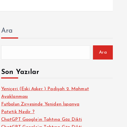
Ara
Ara
Son Yazılar
Yeniçeri (Eski Asker ) Padişah 2. Mahmut
Ayaklanması
Futbolun Zirvesinde Yeniden İspanya
Patetik Nedir ?
ChatGPT Google’ın Tahtına Göz Dikti