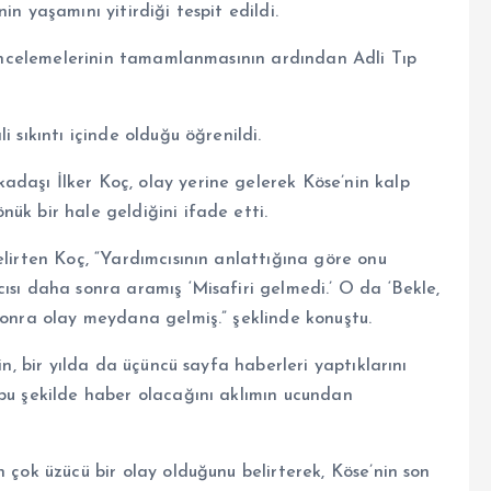
n yaşamını yitirdiği tespit edildi.
i incelemelerinin tamamlanmasının ardından Adli Tıp
 sıkıntı içinde olduğu öğrenildi.
daşı İlker Koç, olay yerine gelerek Köse’nin kalp
ük bir hale geldiğini ifade etti.
elirten Koç, “Yardımcısının anlattığına göre onu
ısı daha sonra aramış ‘Misafiri gelmedi.’ O da ‘Bekle,
sonra olay meydana gelmiş.” şeklinde konuştu.
in, bir yılda da üçüncü sayfa haberleri yaptıklarını
 bu şekilde haber olacağını aklımın ucundan
 çok üzücü bir olay olduğunu belirterek, Köse’nin son