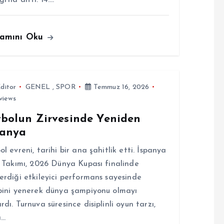
amını Oku
ditor
GENEL
,
SPOR
Temmuz 16, 2026
views
tbolun Zirvesinde Yeniden
panya
ol evreni, tarihi bir ana şahitlik etti. İspanya
i Takımı, 2026 Dünya Kupası finalinde
erdiği etkileyici performans sayesinde
bini yenerek dünya şampiyonu olmayı
rdı. Turnuva süresince disiplinli oyun tarzı,
a…