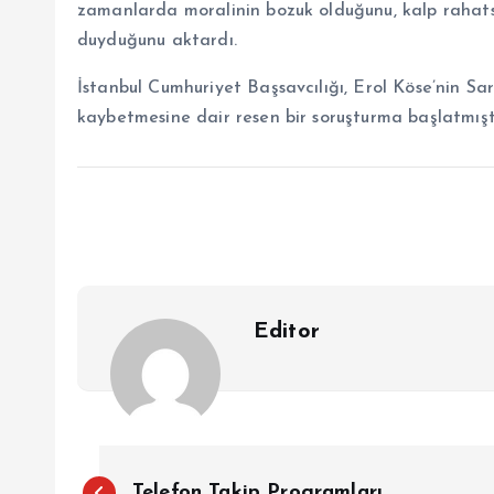
zamanlarda moralinin bozuk olduğunu, kalp rahatsı
duyduğunu aktardı.
İstanbul Cumhuriyet Başsavcılığı, Erol Köse’nin Sar
kaybetmesine dair resen bir soruşturma başlatmıştı
Editor
Y
Telefon Takip Programları