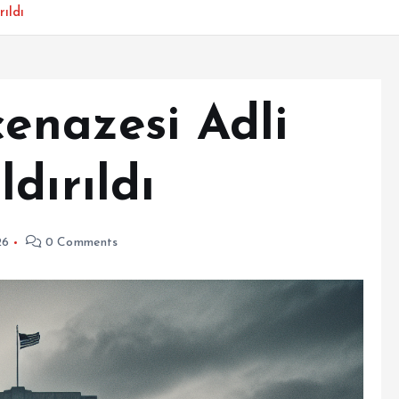
ıldı
cenazesi Adli
dırıldı
26
0 Comments