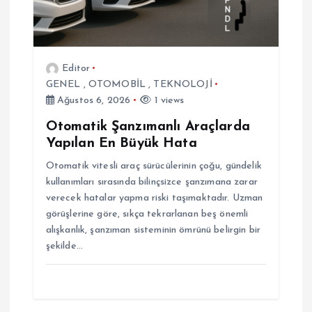
m
e
Editor
s
GENEL
,
OTOMOBİL
,
TEKNOLOJİ
Ağustos 6, 2026
1 views
i
Otomatik Şanzımanlı Araçlarda
Yapılan En Büyük Hata
Otomatik vitesli araç sürücülerinin çoğu, gündelik
kullanımları sırasında bilinçsizce şanzımana zarar
verecek hatalar yapma riski taşımaktadır. Uzman
görüşlerine göre, sıkça tekrarlanan beş önemli
alışkanlık, şanzıman sisteminin ömrünü belirgin bir
şekilde…