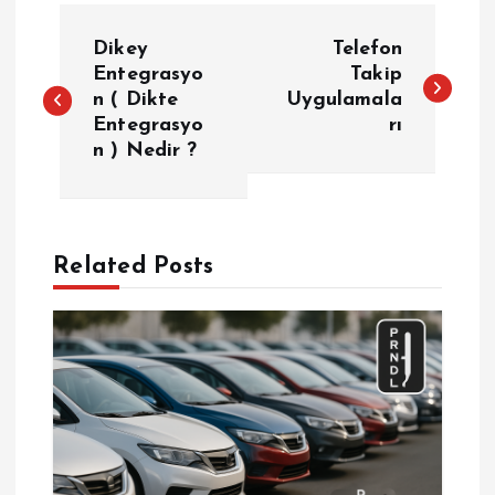
Y
Dikey
Telefon
a
Entegrasyo
Takip
n ( Dikte
Uygulamala
Entegrasyo
rı
z
n ) Nedir ?
ı
g
Related Posts
e
z
i
n