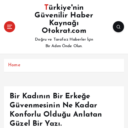
İ
Türkiye'nin
ç
Güvenilir Haber
e
Kaynağı
r
i
Otokrat.com
ğ
Doğru ve Tarafsız Haberler İçin
e
Bir Adım Önde Olun.
a
t
l
Home
a
Bir Kadının Bir Erkeğe
Güvenmesinin Ne Kadar
Konforlu Olduğu Anlatan
Güzel Bir Yazı.