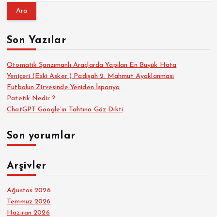
a
m
a
Son Yazılar
:
Otomatik Şanzımanlı Araçlarda Yapılan En Büyük Hata
Yeniçeri (Eski Asker ) Padişah 2. Mahmut Ayaklanması
Futbolun Zirvesinde Yeniden İspanya
Patetik Nedir ?
ChatGPT Google’ın Tahtına Göz Dikti
Son yorumlar
Arşivler
Ağustos 2026
Temmuz 2026
Haziran 2026