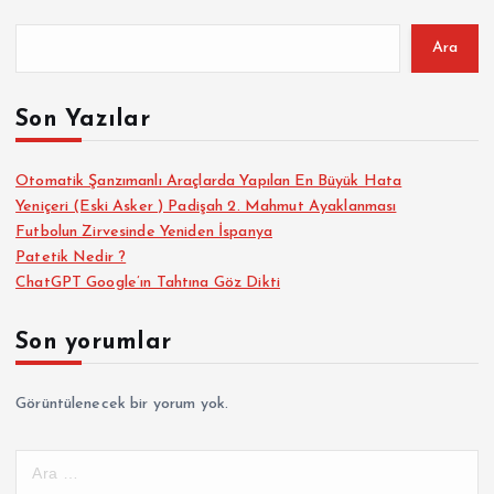
Ara
Son Yazılar
Otomatik Şanzımanlı Araçlarda Yapılan En Büyük Hata
Yeniçeri (Eski Asker ) Padişah 2. Mahmut Ayaklanması
Futbolun Zirvesinde Yeniden İspanya
Patetik Nedir ?
ChatGPT Google’ın Tahtına Göz Dikti
Son yorumlar
Görüntülenecek bir yorum yok.
A
r